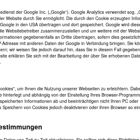
dienst der Google Inc. („Google“). Google Analytics verwendet sog. „C
er Website durch Sie ermöglicht. Die durch den Cookie erzeugten Inf
on Google in den USA übertragen und dort gespeichert. Google wird di
 die Websitebetreiber zusammenzustellen und um weitere mit der Web
ormationen gegebenenfalls an Dritte übertragen, sofern dies gesetzlic
IP-Adresse mit anderen Daten der Google in Verbindung bringen. Sie kön
rn; wir weisen Sie jedoch darauf hin, dass Sie in diesem Fall gegebene
ite erklären Sie sich mit der Bearbeitung der über Sie erhobenen Dat
.
okies", um Ihnen die Nutzung unserer Webseiten zu erleichtern. Dabei 
te hinterlegt und abhängig von der Einstellung Ihres Browser-Progra
espeicherten Informationen ab und beeinträchtigen nicht Ihren PC oder i
 Speichern von Cookies jedoch deaktivieren oder ihren Browser so ein
bestimmungen
n Daten von Zeit zu Zeit aktualisieren. Sie sollten sich diese Richtli